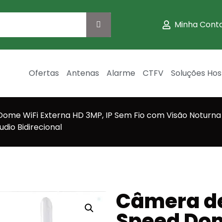
Minha Cont
Ofertas
Antenas
Alarme
CTFV
Soluções Hos
me WiFi Externa HD 3MP, IP Sem Fio com Visão Noturna 
dio Bidirecional
Câmera d
Speed Dom