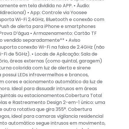
amente em tela dividida no APP. • Áudio:
idirecional) • App: Controle via Yoosee
uporta Wi-Fi 2.4GHz, Bluetooth e conexão com
a: Push de alerta para iPhone e smartphones
à Prova D’água • Armazenamento: Cartão TF
o vendido separadamente** • Aviso
suporta conexão Wi-Fi na faixa de 2.4GHz (não
Fi de 5GHz). • Locais de Aplicação: Sala de
tório, áreas externas (como quintal, garagem)
urna colorida com luz de alerta e sirene
a possui LEDs infravermelhos e brancos,
em cores e acionamento automático da luz de
ora. Ideal para dissuadir intrusos em áreas
quintais ou estacionamentos.Cobertura Total
plas e Rastreamento Design 2-em-1 único: uma
e outra rotativa que gira 355°. Cobertura
s, ideal para camaras vigilancia residencial
nto automático segue intrusos em movimento,