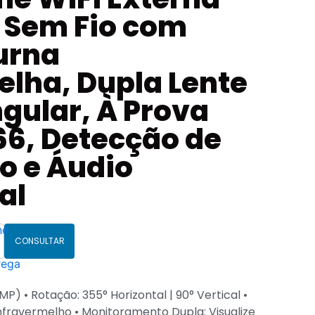
P Sem Fio com
urna
elha, Dupla Lente
gular, À Prova
66, Detecção de
 e Áudio
al
CONSULTAR
MP) • Rotação: 355° Horizontal | 90° Vertical •
Infravermelho • Monitoramento Dupla: Visualize