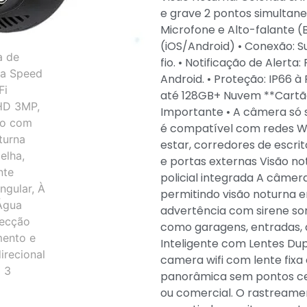
e grave 2 pontos simultane
Microfone e Alto-falante (B
(iOS/Android) • Conexão: S
fio. • Notificação de Alert
Android. • Proteção: IP66 
até 128GB+ Nuvem **Cartã
Importante • A câmera só 
é compatível com redes Wi-
estar, corredores de escri
e portas externas Visão not
policial integrada A câmer
permitindo visão noturna 
advertência com sirene son
como garagens, entradas, 
Inteligente com Lentes Du
camera wifi com lente fixa 
panorâmica sem pontos cego
ou comercial. O rastreame