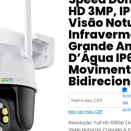
HD 3MP, I
Visão Not
Infraverm
Grande An
D’Água IP
Movimento
Bidirecion
Não sei meu CEP
Resolução: Full HD 1080p (4
Visão Noturna: Colorida & 