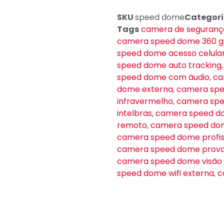
SKU
speed dome
Categori
Tags
camera de seguran
camera speed dome 360 g
speed dome acesso celula
speed dome auto tracking
speed dome com áudio
,
ca
dome externa
,
camera spe
infravermelho
,
camera spee
intelbras
,
camera speed d
remoto
,
camera speed do
camera speed dome profis
camera speed dome prov
camera speed dome visão
speed dome wifi externa
,
c