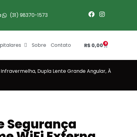
a
(31) 98370-1573
0
pitalares
Sobre
Contato
R$
0,00
Infravermelha, Dupla Lente Grande Angular, À
e Segurança
e WiFi Externa