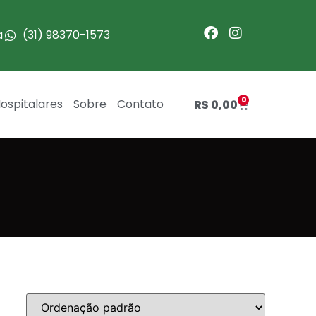
a
(31) 98370-1573
0
ospitalares
Sobre
Contato
R$
0,00