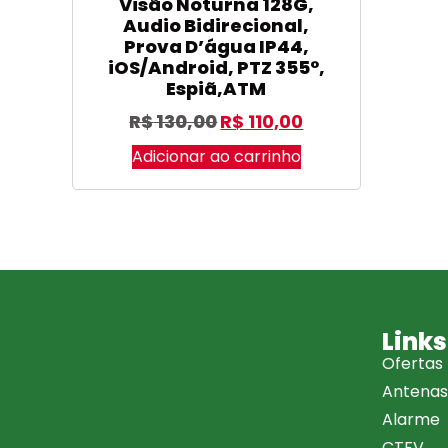
Visão Noturna 128G,
Audio Bidirecional,
Prova D’água IP44,
iOS/Android, PTZ 355°,
Espiã,ATM
R$
130,00
R$
110,00
Adicionar ao carrinho
Links
Ofertas
Antenas
Alarme
CTFV