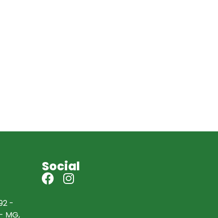
Social
92 -
 - MG,