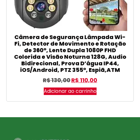
Câmera de Segurança Lâmpada Wi-
Fi, Detector de Movimento e Rotação
de 360°, Lente Dupla 1080P FHD
Colorida e Visão Noturna 128G, Audio
Bidirecional, Prova D’água IP44,
iOS/Android, PTZ 355°, Espiã,ATM
R$
130,00
R$
110,00
Adicionar ao carrinho