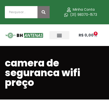
Minha Conta
(31) 98370-1573
0
R$
0,00
camera de
seguranca wifi
preço